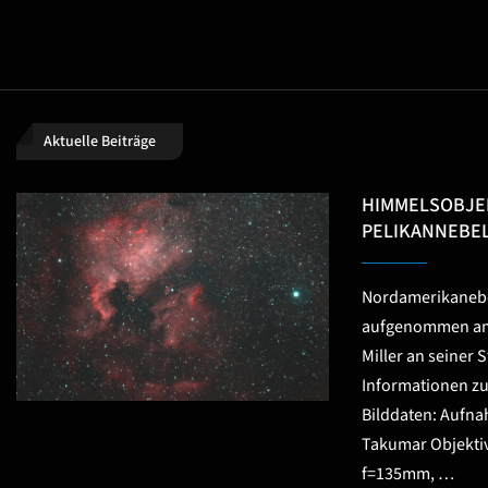
Aktuelle Beiträge
HIMMELSOBJEK
PELIKANNEBE
Nordamerikanebe
aufgenommen am 
Miller an seiner
Informationen z
Bilddaten: Aufn
Takumar Objektiv
f=135mm, …