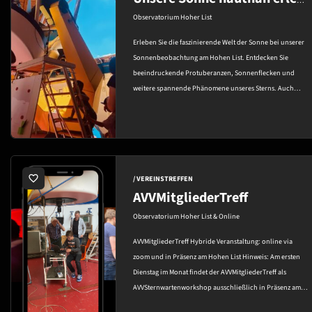
Unsere Sonne hautnah erleben!
Observatorium Hoher List
Erleben Sie die faszinierende Welt der Sonne bei unserer
Sonnenbeobachtung am Hohen List. Entdecken Sie
beeindruckende Protuberanzen, Sonnenflecken und
weitere spannende Phänomene unseres Sterns. Auch
Kinder kommen auf ihre Kosten: Sie können ihre
Eindrücke kreativ…
favorite_border
/ VEREINSTREFFEN
AVVMitgliederTreff
Observatorium Hoher List & Online
AVVMitgliederTreff Hybride Veranstaltung: online via
zoom und in Präsenz am Hohen List Hinweis: Am ersten
Dienstag im Monat findet der AVVMitgliederTreff als
AVVSternwartenworkshop ausschließlich in Präsenz am
Hohen List statt. Eine Online-Teilnahme ist an diesem…