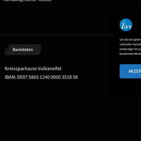
Um dir ein optim
und/oder darauf 
Bankdaten
eindeutige IDs a
bestimmte Merkm
Kreissparkasse Vulkaneifel
AKZE
IBAN: DE07 5865 1240 0000 3518 58
INSTAGRAM
FACEBOOK
YOUTUBE