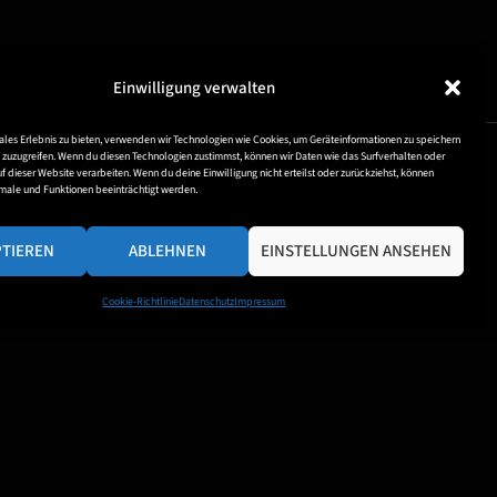
Einwilligung verwalten
ales Erlebnis zu bieten, verwenden wir Technologien wie Cookies, um Geräteinformationen zu speichern
zuzugreifen. Wenn du diesen Technologien zustimmst, können wir Daten wie das Surfverhalten oder
uf dieser Website verarbeiten. Wenn du deine Einwilligung nicht erteilst oder zurückziehst, können
ale und Funktionen beeinträchtigt werden.
PTIEREN
ABLEHNEN
EINSTELLUNGEN ANSEHEN
Cookie-Richtlinie
Datenschutz
Impressum