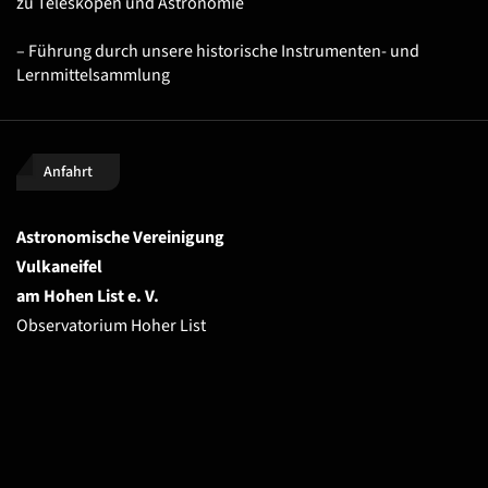
zu Teleskopen und Astronomie
– Führung durch unsere historische Instrumenten- und
Lernmittelsammlung
Anfahrt
Astronomische Vereinigung
Vulkaneifel
am Hohen List e. V.
Observatorium Hoher List
54552 Schalkenmehren