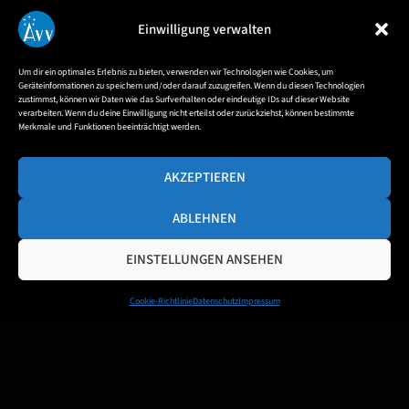
Observatorium Hoher List zu Gast, um Filmaufnahmen für die
Sendung „SWR Treffpunkt“ zu machen.
Einwilligung verwalten
Um dir ein optimales Erlebnis zu bieten, verwenden wir Technologien wie Cookies, um
Geräteinformationen zu speichern und/oder darauf zuzugreifen. Wenn du diesen Technologien
zustimmst, können wir Daten wie das Surfverhalten oder eindeutige IDs auf dieser Website
verarbeiten. Wenn du deine Einwilligung nicht erteilst oder zurückziehst, können bestimmte
Merkmale und Funktionen beeinträchtigt werden.
AKZEPTIEREN
ABLEHNEN
EINSTELLUNGEN ANSEHEN
Cookie-Richtlinie
Datenschutz
Impressum