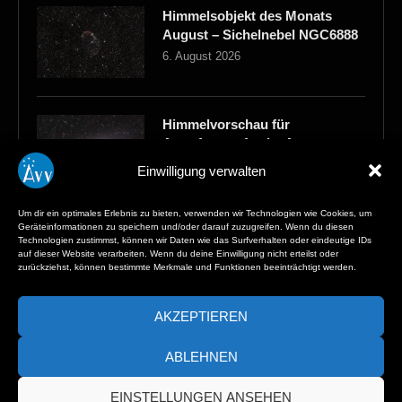
Himmelsobjekt des Monats
August – Sichelnebel NGC6888
6. August 2026
Himmelvorschau für
Astrofotografen im August
4. August 2026
Einwilligung verwalten
Um dir ein optimales Erlebnis zu bieten, verwenden wir Technologien wie Cookies, um
Geräteinformationen zu speichern und/oder darauf zuzugreifen. Wenn du diesen
Der Sternenhimmel im August
Technologien zustimmst, können wir Daten wie das Surfverhalten oder eindeutige IDs
2026
auf dieser Website verarbeiten. Wenn du deine Einwilligung nicht erteilst oder
zurückziehst, können bestimmte Merkmale und Funktionen beeinträchtigt werden.
3. August 2026
AKZEPTIEREN
ABLEHNEN
EINSTELLUNGEN ANSEHEN