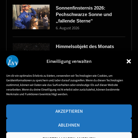
Sonnenfinsternis 2026:
Pechschwarze Sonne und
„fallende Sterne“
6. August 2026
Himmelsobjekt des Monats
August – Sichelnebel NGC6888
6. August 2026
Einwilligung verwalten
Um dir ein optimales Erlebnis zu bieten, verwenden wir Technologien wie Cookies, um
Geräteinformationen zu speichern und/oder darauf zuzugreifen. Wenn du diesen Technologien
Himmelvorschau für
zustimmst, können wir Daten wie das Surfverhalten oder eindeutige IDs auf dieser Website
Astrofotografen im August
verarbeiten. Wenn du deine Einwilligung nicht erteilst oder zurückziehst, können bestimmte
Merkmale und Funktionen beeinträchtigt werden.
4. August 2026
AKZEPTIEREN
ABLEHNEN