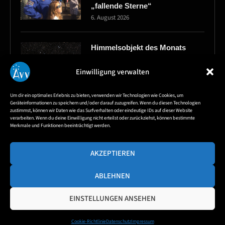
„fallende Sterne“
6. August 2026
Himmelsobjekt des Monats
August – Sichelnebel NGC6888
6. August 2026
Einwilligung verwalten
Um dir ein optimales Erlebnis zu bieten, verwenden wir Technologien wie Cookies, um
Geräteinformationen zu speichern und/oder darauf zuzugreifen. Wenn du diesen Technologien
Himmelvorschau für
zustimmst, können wir Daten wie das Surfverhalten oder eindeutige IDs auf dieser Website
verarbeiten. Wenn du deine Einwilligung nicht erteilst oder zurückziehst, können bestimmte
Astrofotografen im August
Merkmale und Funktionen beeinträchtigt werden.
4. August 2026
AKZEPTIEREN
ABLEHNEN
EINSTELLUNGEN ANSEHEN
Cookie-Richtlinie
Datenschutz
Impressum