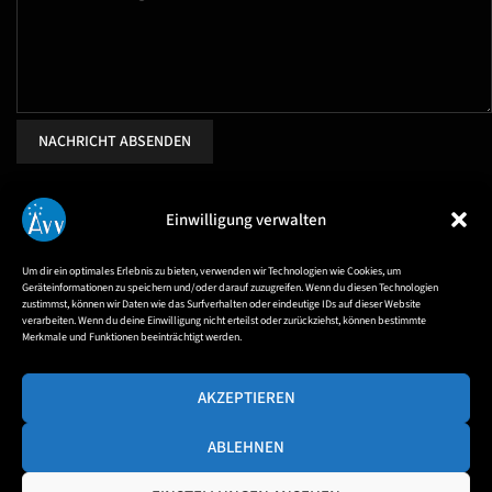
NACHRICHT ABSENDEN
Einwilligung verwalten
Um dir ein optimales Erlebnis zu bieten, verwenden wir Technologien wie Cookies, um
Geräteinformationen zu speichern und/oder darauf zuzugreifen. Wenn du diesen Technologien
zustimmst, können wir Daten wie das Surfverhalten oder eindeutige IDs auf dieser Website
verarbeiten. Wenn du deine Einwilligung nicht erteilst oder zurückziehst, können bestimmte
Parkmöglichkeiten
Merkmale und Funktionen beeinträchtigt werden.
Das Observatorium Hoher List befindet sich in Privatbesitz.
AKZEPTIEREN
Die AVV nutzt eine Beobachtungskuppel mit
ABLEHNEN
Nebengebäude.
Die Parkplätze auf dem Gelände des
Observatoriums sind begrenzt und stehen
ausschließlich