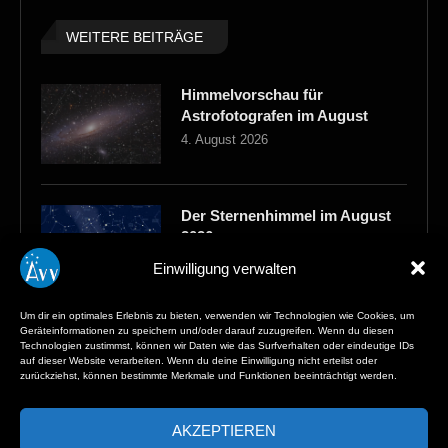
WEITERE BEITRÄGE
Himmelvorschau für
Astrofotografen im August
4. August 2026
Der Sternenhimmel im August
2026
3. August 2026
Einwilligung verwalten
Um dir ein optimales Erlebnis zu bieten, verwenden wir Technologien wie Cookies, um
Geräteinformationen zu speichern und/oder darauf zuzugreifen. Wenn du diesen
Dem Mond ein „Stück“ näher
Technologien zustimmst, können wir Daten wie das Surfverhalten oder eindeutige IDs
16. Juli 2026
auf dieser Website verarbeiten. Wenn du deine Einwilligung nicht erteilst oder
zurückziehst, können bestimmte Merkmale und Funktionen beeinträchtigt werden.
AKZEPTIEREN