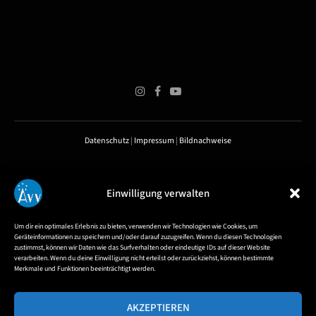
Datenschutz
|
Impressum
|
Bildnachweise
Einwilligung verwalten
Um dir ein optimales Erlebnis zu bieten, verwenden wir Technologien wie Cookies, um
Geräteinformationen zu speichern und/oder darauf zuzugreifen. Wenn du diesen Technologien
zustimmst, können wir Daten wie das Surfverhalten oder eindeutige IDs auf dieser Website
verarbeiten. Wenn du deine Einwilligung nicht erteilst oder zurückziehst, können bestimmte
Merkmale und Funktionen beeinträchtigt werden.
AKZEPTIEREN