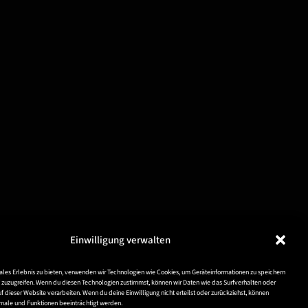
Einwilligung verwalten
ales Erlebnis zu bieten, verwenden wir Technologien wie Cookies, um Geräteinformationen zu speichern
zuzugreifen. Wenn du diesen Technologien zustimmst, können wir Daten wie das Surfverhalten oder
uf dieser Website verarbeiten. Wenn du deine Einwilligung nicht erteilst oder zurückziehst, können
ale und Funktionen beeinträchtigt werden.