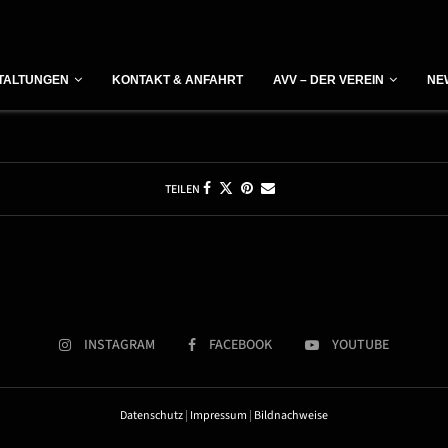
Vorträge vergangener Jahre
TALTUNGEN
KONTAKT & ANFAHRT
AVV – DER VEREIN
NE
TEILEN
INSTAGRAM
FACEBOOK
YOUTUBE
Datenschutz
|
Impressum
|
Bildnachweise