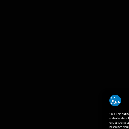
Um dir ein optim
und/oder darauf 
eindeutige IDs a
bestimmte Merkm