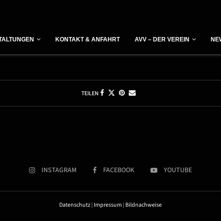
Vorträge im Forum Daun
TALTUNGEN
KONTAKT & ANFAHRT
AVV – DER VEREIN
NE
TEILEN
INSTAGRAM
FACEBOOK
YOUTUBE
Datenschutz
|
Impressum
|
Bildnachweise