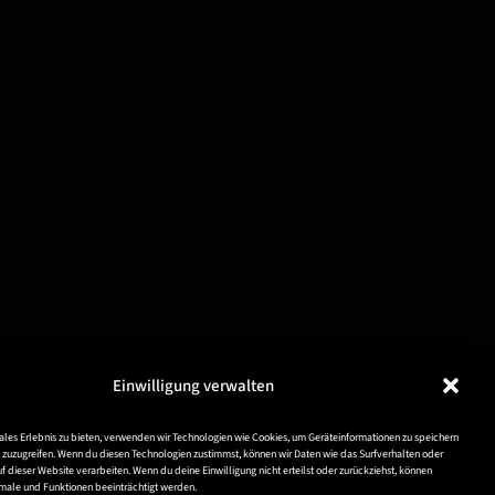
Einwilligung verwalten
ales Erlebnis zu bieten, verwenden wir Technologien wie Cookies, um Geräteinformationen zu speichern
zuzugreifen. Wenn du diesen Technologien zustimmst, können wir Daten wie das Surfverhalten oder
uf dieser Website verarbeiten. Wenn du deine Einwilligung nicht erteilst oder zurückziehst, können
ale und Funktionen beeinträchtigt werden.