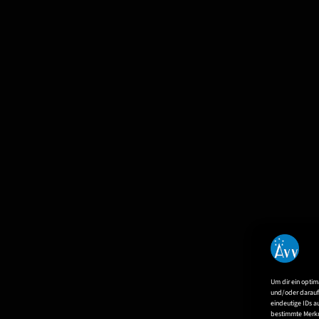
Um dir ein optim
und/oder darauf 
eindeutige IDs a
bestimmte Merkm