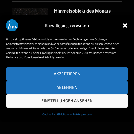
Himmelsobjekt des Monats
August – Sichelnebel NGC6888
6. August 2026
Einwilligung verwalten
Um dir ein optimales Erlebnis zu bieten, verwenden wir Technologien wie Cookies, um
Geräteinformationen zu speichern und/oder darauf zuzugreifen. Wenn du diesen Technologien
Himmelvorschau für
zustimmst, können wir Daten wie das Surfverhalten oder eindeutige IDs auf dieser Website
Astrofotografen im August
verarbeiten. Wenn du deine Einwilligung nicht erteilst oder zurückziehst, können bestimmte
Merkmale und Funktionen beeinträchtigt werden.
4. August 2026
AKZEPTIEREN
ABLEHNEN
EINSTELLUNGEN ANSEHEN
Cookie-Richtlinie
Datenschutz
Impressum