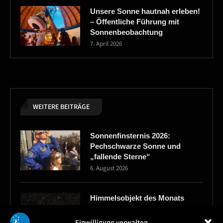
Unsere Sonne hautnah erleben!
– Öffentliche Führung mit
Sonnenbeobachtung
7. April 2026
WEITERE BEITRÄGE
Sonnenfinsternis 2026:
Pechschwarze Sonne und
„fallende Sterne“
6. August 2026
Himmelsobjekt des Monats
August – Sichelnebel NGC6888
6. August 2026
Einwilligung verwalten