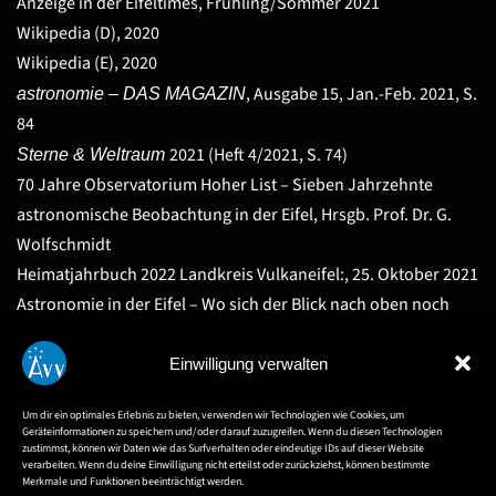
Anzeige in der Eifeltimes, Frühling/Sommer 2021
Wikipedia
(D), 2020
Wikipedia
(E), 2020
, Ausgabe 15, Jan.-Feb. 2021, S.
astronomie – DAS MAGAZIN
84
2021 (Heft 4/2021, S. 74)
Sterne & Weltraum
70 Jahre Observatorium Hoher List – Sieben Jahrzehnte
astronomische Beobachtung in der Eifel
, Hrsgb. Prof. Dr. G.
Wolfschmidt
Heimatjahrbuch 2022 Landkreis Vulkaneifel:, 25. Oktober 2021
Astronomie in der Eifel – Wo sich der Blick nach oben noch
lohnt. in:
„Eifel hautnah – Das Buch 2022“
, S. 84 – 92
Einwilligung verwalten
MENU PARENT ITEM
Heimat hautnah - Vulkan-Eifel, Nr. 4 / Oktober - Dezember 2016
Um dir ein optimales Erlebnis zu bieten, verwenden wir Technologien wie Cookies, um
Geräteinformationen zu speichern und/oder darauf zuzugreifen. Wenn du diesen Technologien
zustimmst, können wir Daten wie das Surfverhalten oder eindeutige IDs auf dieser Website
Trierischer Volksfreund, 1. März 2020
LINK
verarbeiten. Wenn du deine Einwilligung nicht erteilst oder zurückziehst, können bestimmte
Merkmale und Funktionen beeinträchtigt werden.